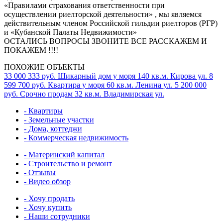
«Правилами страхования ответственности при
осуществлении риелторской деятельности» , мы являемся
действительным членом Российской гильдии риелторов (РГР)
и «Кубанской Палаты Недвижимости»
ОСТАЛИСЬ ВОПРОСЫ ЗВОНИТЕ ВСЕ РАССКАЖЕМ И
ПОКАЖЕМ !!!!
ПОХОЖИЕ ОБЪЕКТЫ
33 000 333 руб.
Шикарный дом у моря
140 кв.м.
Кирова ул.
8
599 700 руб.
Квартира у моря
60 кв.м.
Ленина ул.
5 200 000
руб.
Срочно продам
32 кв.м.
Владимирская ул.
- Квартиры
- Земельные участки
- Дома, коттеджи
- Коммерческая недвижимость
- Материнский капитал
- Строительство и ремонт
- Отзывы
- Видео обзор
- Хочу продать
- Хочу купить
- Наши сотрудники