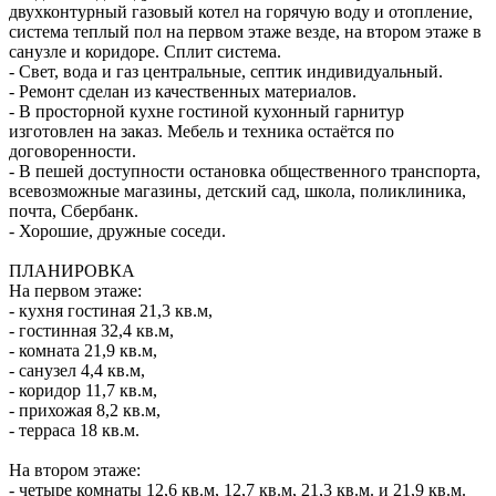
двухконтурный газовый котел на горячую воду и отопление,
система теплый пол на первом этаже везде, на втором этаже в
санузле и коридоре. Сплит система.
- Свет, вода и газ центральные, септик индивидуальный.
- Ремонт сделан из качественных материалов.
- В просторной кухне гостиной кухонный гарнитур
изготовлен на заказ. Мебель и техника остаётся по
договоренности.
- В пешей доступности остановка общественного транспорта,
всевозможные магазины, детский сад, школа, поликлиника,
почта, Сбербанк.
- Хорошие, дружные соседи.
ПЛАНИРОВКА
На первом этаже:
- кухня гостиная 21,3 кв.м,
- гостинная 32,4 кв.м,
- комната 21,9 кв.м,
- санузел 4,4 кв.м,
- коридор 11,7 кв.м,
- прихожая 8,2 кв.м,
- терраса 18 кв.м.
На втором этаже:
- четыре комнаты 12,6 кв.м, 12,7 кв.м, 21,3 кв.м. и 21,9 кв.м.