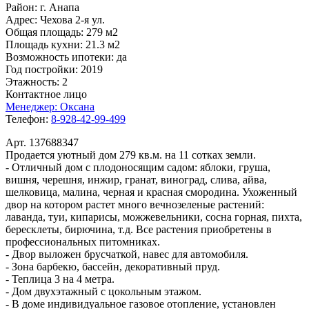
Район:
г. Анапа
Адрес:
Чехова 2-я ул.
Общая площадь:
279 м2
Площадь кухни:
21.3 м2
Возможность ипотеки:
да
Год постройки:
2019
Этажность:
2
Контактное лицо
Менеджер:
Оксана
Телефон:
8-928-42-99-499
Арт. 137688347
Продается уютный дом 279 кв.м. на 11 сотках земли.
- Отличный дом с плодоносящим садом: яблоки, груша,
вишня, черешня, инжир, гранат, виноград, слива, айва,
шелковица, малина, черная и красная смородина. Ухоженный
двор на котором растет много вечнозеленые растений:
лаванда, туи, кипарисы, можжевельники, сосна горная, пихта,
бересклеты, бирючина, т.д. Все растения приобретены в
профессиональных питомниках.
- Двор выложен брусчаткой, навес для автомобиля.
- Зона барбекю, бассейн, декоративный пруд.
- Теплица 3 на 4 метра.
- Дом двухэтажный с цокольным этажом.
- В доме индивидуальное газовое отопление, установлен