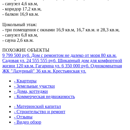
- санузел 4,6 кв.м,
- коридор 17,2 кв.м,
- балкон 16,9 кв.м.
Цокольный этаж:
- три помещения с окнами 16,9 кв.м, 16,7 кв.м. и 28,3 кв.м,
- санузел 6,8 кв.м,
- сауна 2,6 кв.м.
ПОХОЖИЕ ОБЪЕКТЫ
9 799 500 руб.
Дом с ремонтом не далеко от моря
80 кв.м.
Садовая ул.
24 555 555 руб.
Шикарный дом для комфортной
жизни
120 кв.м.
Гагарина ул.
6 350 000 руб.
Однокомнатная
ЖК "Лазурный"
36 кв.м.
Крестьянская ул.
- Квартиры
- Земельные участки
- Дома, коттеджи
- Коммерческая недвижимость
- Материнский капитал
- Строительство и ремонт
- Отзывы
- Видео обзор