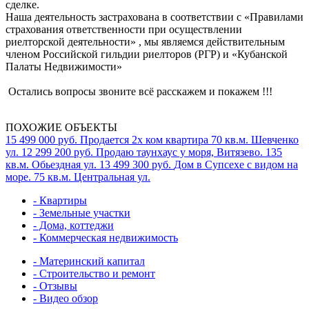
сделке.
Наша деятельность застрахована в соответствии с «Правилами
страхования ответственности при осуществлении
риелторской деятельности» , мы являемся действительным
членом Российской гильдии риелторов (РГР) и «Кубанской
Палаты Недвижимости»
Остались вопросы звоните всё расскажем и покажем !!!
ПОХОЖИЕ ОБЪЕКТЫ
15 499 000 руб.
Продается 2х ком квартира
70 кв.м.
Шевченко
ул.
12 299 200 руб.
Продаю таунхаус у моря, Витязево.
135
кв.м.
Обьездная ул.
13 499 300 руб.
Дом в Супсехе с видом на
море.
75 кв.м.
Центральная ул.
- Квартиры
- Земельные участки
- Дома, коттеджи
- Коммерческая недвижимость
- Материнский капитал
- Строительство и ремонт
- Отзывы
- Видео обзор