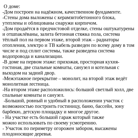
О доме:
-Дом построен на надёжном, качественном фундаменте.
-Стены дома выложены с керамзитобетонного блока,
утеплены и облицованы снаружи кирпичом.
-Дом продаётся в предчистовой отделке, стены оштукатурены
и отшпаклёваны, залита бетонная стяжка пола, система
тёплый пол на первом этаже, второй этаж – радиаторы
отопления, электро и ТВ кабель разведен по всему дому в том
числе и под сплит системы, также разведена система
водопровода и канализации.
-В доме на первом этаже: прихожая, просторная кухня-
гостиная, две спальные комнаты, санузел и котельная с
выходом на задний двор.
-Межэтажное перекрытие – монолит, на второй этаж ведёт
монолитная лестница.
-На втором этаже расположились: большой светлый холл, две
спальные комнаты и санузел.
-Большой, ровный и удобный в расположении участок с
возможностью построить гостиницу, баню, бассейн, зону
барбекю, детскую площадку и многое другое.
- На участке есть большой гараж который также
можно использовать по своему усмотрению.
- Участок по периметру огорожен забором, высажены
плодоносящие деревья.