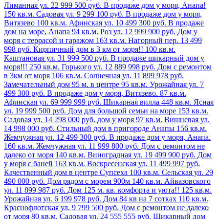
Лиманная ул.
22 999 500 руб.
В продаже дом у моря, Анапа!
150 кв.м.
Садовая ул.
9 299 100 руб.
В продаже дом у моря,
Витязево
100 кв.м.
Афинская ул.
10 499 300 руб.
В продаже
дом на море, Анапа
94 кв.м.
Роз ул.
12 999 900 руб.
Дом у
моря с террасой и гаражом
163 кв.м.
Нагорный пер.
13 499
998 руб.
Кирпичный дом в 3 км от моря!!
100 кв.м.
Каштановая ул.
31 999 500 руб.
В продаже шикарный дом у
моря!!!
250 кв.м.
Горького ул.
12 889 998 руб.
Дом с ремонтом
в 3км от моря
106 кв.м.
Солнечная ул.
11 899 978 руб.
Замечательный дом 95 м. в центре
95 кв.м.
Урожайная ул.
7
499 300 руб.
В продаже дом у моря, Витязево.
87 кв.м.
Афинская ул.
69 999 999 руб.
Шикарная вилла
448 кв.м.
Ясная
ул.
19 999 500 руб.
Дом для большой семьи на море
153 кв.м.
Садовая ул.
14 298 000 руб.
дом у моря
97 кв.м.
Вишневая ул.
14 998 000 руб.
Стильный дом в пригороде Анапы
156 кв.м.
Жемчужная ул.
12 499 300 руб.
В продаже дом у моря, Анапа.
160 кв.м.
Жемчужная ул.
11 999 800 руб.
Дом с ремонтом не
далеко от моря
140 кв.м.
Виноградная ул.
19 499 900 руб.
Дом
у моря с баней
163 кв.м.
Воскресенская ул.
11 499 997 руб.
Качественный дом в центре Супсеха
100 кв.м.
Сельская ул.
29
490 000 руб.
Дом рядом с морем 900м
140 кв.м.
Айвазовского
ул.
11 899 987 руб.
Дом 125 м. кв. комфорта и уюта!!
125 кв.м.
Урожайная ул.
6 199 978 руб.
Дом 84 кв на 7 сотках
110 кв.м.
Краснофлотская ул.
9 799 500 руб.
Дом с ремонтом не далеко
от моря
80 кв.м.
Садовая ул.
24 555 555 руб.
Шикарный дом