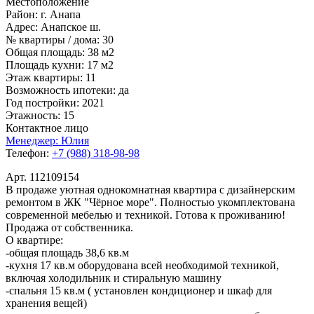
Местоположение
Район:
г. Анапа
Адрес:
Анапское ш.
№ квартиры / дома:
30
Общая площадь:
38 м2
Площадь кухни:
17 м2
Этаж квартиры:
11
Возможность ипотеки:
да
Год постройки:
2021
Этажность:
15
Контактное лицо
Менеджер:
Юлия
Телефон:
+7 (988) 318-98-98
Арт. 112109154
В продаже уютная однокомнатная квартира с дизайнерским
ремонтом в ЖК "Чёрное море". Полностью укомплектована
современной мебелью и техникой. Готова к проживанию!
Продажа от собственника.
О квартире:
-общая площадь 38,6 кв.м
-кухня 17 кв.м оборудована всей необходимой техникой,
включая холодильник и стиральную машину
-спальня 15 кв.м ( установлен кондиционер и шкаф для
хранения вещей)