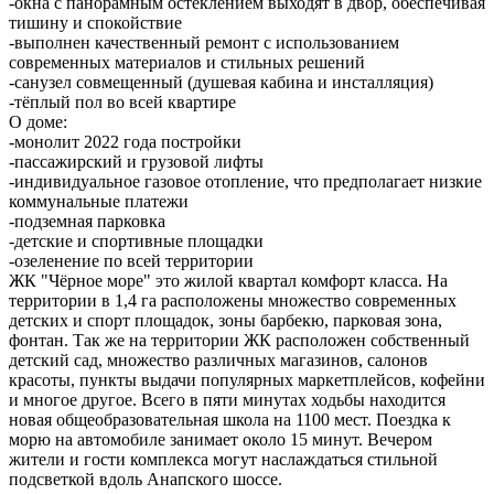
-окна с панорамным остеклением выходят в двор, обеспечивая
тишину и спокойствие
-выполнен качественный ремонт с использованием
современных материалов и стильных решений
-санузел совмещенный (душевая кабина и инсталляция)
-тёплый пол во всей квартире
О доме:
-монолит 2022 года постройки
-пассажирский и грузовой лифты
-индивидуальное газовое отопление, что предполагает низкие
коммунальные платежи
-подземная парковка
-детские и спортивные площадки
-озеленение по всей территории
ЖК "Чёрное море" это жилой квартал комфорт класса. На
территории в 1,4 га расположены множество современных
детских и спорт площадок, зоны барбекю, парковая зона,
фонтан. Так же на территории ЖК расположен собственный
детский сад, множество различных магазинов, салонов
красоты, пункты выдачи популярных маркетплейсов, кофейни
и многое другое. Всего в пяти минутах ходьбы находится
новая общеобразовательная школа на 1100 мест. Поездка к
морю на автомобиле занимает около 15 минут. Вечером
жители и гости комплекса могут наслаждаться стильной
подсветкой вдоль Анапского шоссе.