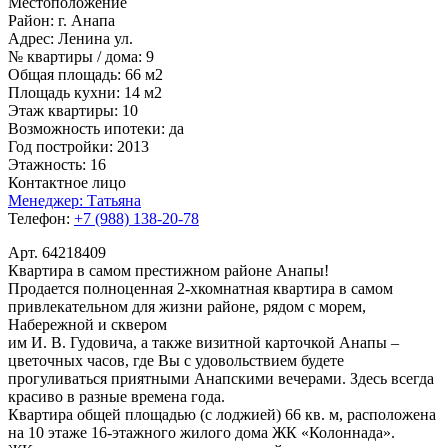
Местоположение
Район:
г. Анапа
Адрес:
Ленина ул.
№ квартиры / дома:
9
Общая площадь:
66 м2
Площадь кухни:
14 м2
Этаж квартиры:
10
Возможность ипотеки:
да
Год постройки:
2013
Этажность:
16
Контактное лицо
Менеджер:
Татьяна
Телефон:
+7 (988) 138-20-78
Арт. 64218409
Квартира в самом престижном районе Анапы!
Продается полноценная 2-хкомнатная квартира в самом
привлекательном для жизни районе, рядом с морем,
Набережной и сквером
им И. В. Гудовича, а также визитной карточкой Анапы –
цветочных часов, где Вы с удовольствием будете
прогуливаться приятными Анапскими вечерами. Здесь всегда
красиво в разные времена года.
Квартира общей площадью (с лоджией) 66 кв. м, расположена
на 10 этаже 16-этажного жилого дома ЖК «Колоннада».