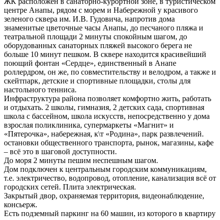
ЖК расположен в санаторно-курортной зоне, в туристическом
центре Анапы, рядом с морем и Набережной у красивого
зеленого сквера им. И.В. Гудовича, напротив дома
знаменитые цветочные часы Анапы, до песчаного пляжа и
театральной площади 2 минуты спокойным шагом, до
оборудованных санаторных пляжей высокого берега не
больше 10 минут пешком. В сквере находится красивейший
поющий фонтан «Сердце», единственный в Анапе
роллердром, он же, по совместительству и велодром, а также и
скейтпарк, детские и спортивные площадки, столы для
настольного тенниса.
Инфраструктура района позволяет комфортно жить, работать
и отдыхать. 2 школы, гимназия, 2 детских сада, спортивная
школа с бассейном, школа искусств, непосредственно у дома
взрослая поликлиника, супермаркеты «Магнит» и
«Пятерочка», набережная, к\т «Родина», парк развлечений.
остановки общественного транспорта, рынок, магазины, кафе
– всё это в шаговой доступности.
До моря 2 минуты пешим неспешным шагом.
Дом подключен к центральным городским коммуникациям,
т.е. электричество, водопровод, отопление, канализация всё от
городских сетей. Плита электрическая.
Закрытый двор, охраняемая территория, видеонаблюдение,
консьерж.
Есть подземный паркинг на 60 машин, из которого в квартиру