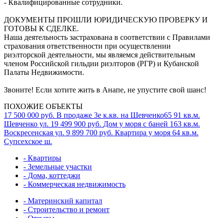
- Квалифицированные сотрудники.
ДОКУМЕНТЫ ПРОШЛИ ЮРИДИЧЕСКУЮ ПРОВЕРКУ И
ГОТОВЫ К СДЕЛКЕ.
Наша деятельность застрахована в соответствии с Правилами
страхования ответственности при осуществлении
риэлторской деятельности, мы являемся действительным
членом Российской гильдии риэлторов (РГР) и Кубанской
Палаты Недвижимости.
Звоните! Если хотите жить в Анапе, не упустите свой шанс!
ПОХОЖИЕ ОБЪЕКТЫ
17 500 000 руб.
В продаже 3е к.кв. на Шевченко65
91 кв.м.
Шевченко ул.
19 499 900 руб.
Дом у моря с баней
163 кв.м.
Воскресенская ул.
9 899 700 руб.
Квартира у моря
64 кв.м.
Супсехское ш.
- Квартиры
- Земельные участки
- Дома, коттеджи
- Коммерческая недвижимость
- Материнский капитал
- Строительство и ремонт