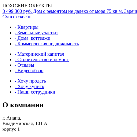
ПОХОЖИЕ ОБЪЕКТЫ
8 499 300 руб.
Дом с ремонтом не далеко от моря
75 кв.м.
Заречн
Супсехское ш.
- Квартиры
- Земельные участки
- Дома, коттеджи
- Коммерческая недвижимость
- Материнский капитал
- Строительство и ремонт
- Отзывы
- Видео обзор
- Хочу продать
- Хочу купить
- Наши сотрудники
О компании
г. Анапа,
Владимирская, 101 А
корпус 1