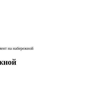
мент на набережной
жной