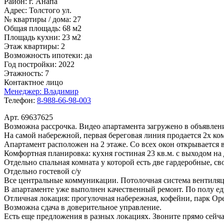
Район:
г. Анапа
Адрес:
Толстого ул.
№ квартиры / дома:
27
Общая площадь:
68 м2
Площадь кухни:
23 м2
Этаж квартиры:
2
Возможность ипотеки:
да
Год постройки:
2022
Этажность:
7
Контактное лицо
Менеджер:
Владимир
Телефон:
8-988-66-98-003
Арт. 69637625
Возможна рассрочка. Видео апартамента загружено в объявлен
На самой набережной, первая береговая линия продается 2х ко
Апартамент расположен на 2 этаже. Со всех окон открывается
Комфортная планировка: кухня гостиная 23 кв.м. с выходом на 
Отдельно спальная комната у которой есть две гардеробные, сво
Отдельно гостевой с/у
Все центральные коммуникации. Потолочная система вентиля
В апартаменте уже выполнен качественный ремонт. По полу еди
Отличная локация: прогулочная набережная, кофейни, парк Орех
Возможна сдача в доверительное управление.
Есть еще предложения в разных локациях. Звоните прямо сейча