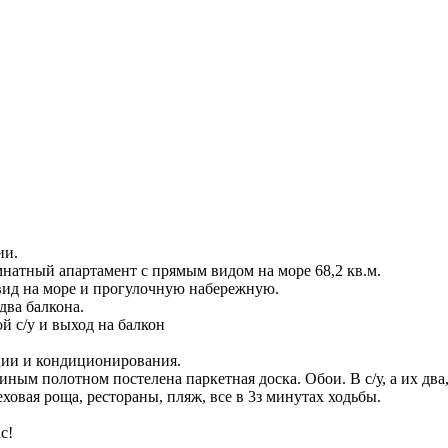
ии.
мнатный апартамент с прямым видом на море 68,2 кв.м.
 вид на море и прогулочную набережную.
два балкона.
й с/у и выход на балкон
ции и кондиционирования.
ным полотном постелена паркетная доска. Обои. В с/у, а их два
овая роща, рестораны, пляж, все в 3з минутах ходьбы.
с!