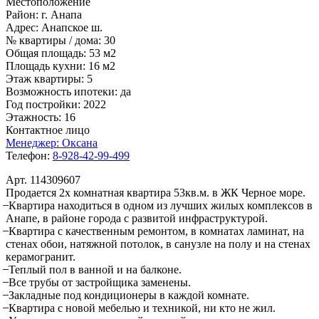
Местоположение
Район:
г. Анапа
Адрес:
Анапское ш.
№ квартиры / дома:
30
Общая площадь:
53 м2
Площадь кухни:
16 м2
Этаж квартиры:
5
Возможность ипотеки:
да
Год постройки:
2022
Этажность:
16
Контактное лицо
Менеджер:
Оксана
Телефон:
8-928-42-99-499
Арт. 114309607
Продается 2х комнатная квартира 53кв.м. в ЖК Черное море.
̶ Квартира находиться в одном из лучших жилых комплексов в
Анапе, в районе города с развитой инфраструктурой.
̶ Квартира с качественным ремонтом, в комнатах ламинат, на
стенах обои, натяжной потолок, в санузле на полу и на стенах
керамогранит.
̶ Теплый пол в ванной и на балконе.
̶ Все трубы от застройщика заменены.
̶ Закладные под кондиционеры в каждой комнате.
̶ Квартира с новой мебелью и техникой, ни кто не жил.