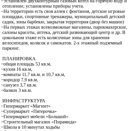
̶ Установлен двухконтурный газовый котел на горячую воду и
отопление, установлены приборы учета.
̶ На территории есть своя аллея с фонтаном, детские игровые
площадки, спортивные тренажеры, муниципальный детский
садик, зоны барбекю, закрытая территория (двор без машин)
̶ На первых этажах всевозможные магазины, парикмахерские,
салоны красоты, аптека, детский развивающий центр и др. В
цокольном этаже есть колясочные зоны для хранения
велосипедов, колясок и самокатов. 2-х этажный подземный
паркинг.
ПЛАНИРОВКА
̶ общая площадь 53 кв.м,
̶ кухня 16 кв.м,
̶ комнаты 11,7 кв.м. и 10,7 кв.м,
̶ коридор 7,9 кв.м,
̶ санузел 3,7 кв.м.
̶ балкон 3 кв.м.
ИНФРАСТРУКТУРА
̶ Гипермаркет «Магнит»
̶ Супермаркет «Пятерочка»
̶ Гипермаркет мебели «Большой»
̶ Строительный магазин «Пирамида»
̶ Школа в 10 минутах ходьбы